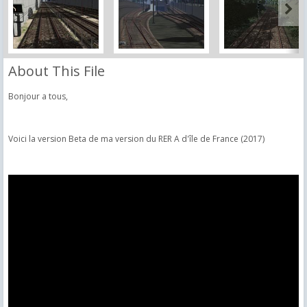
About This File
Bonjour a tous,
Voici la version Beta de ma version du RER A d'île de France (2017)