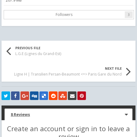
207.9 MB
Followers
3
PREVIOUS FILE
L.G.E (Lignes du Grand-Est)
NEXT FILE
Ligne H | Transilien Persan-Beaumont <=> Paris Gare du Nord
8 Reviews
Create an account or sign in to leave a
review