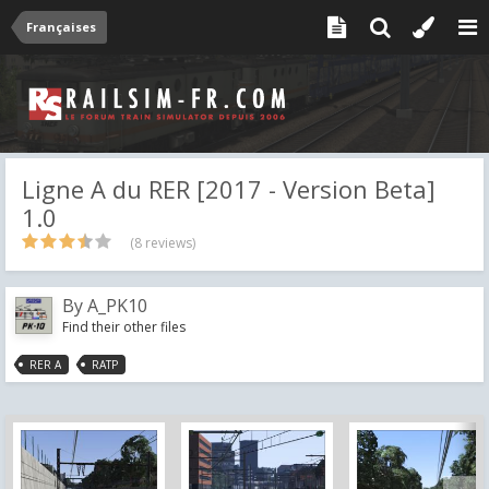
Françaises
Ligne A du RER [2017 - Version Beta]
1.0
(8 reviews)
By
A_PK10
Find their other files
RER A
RATP