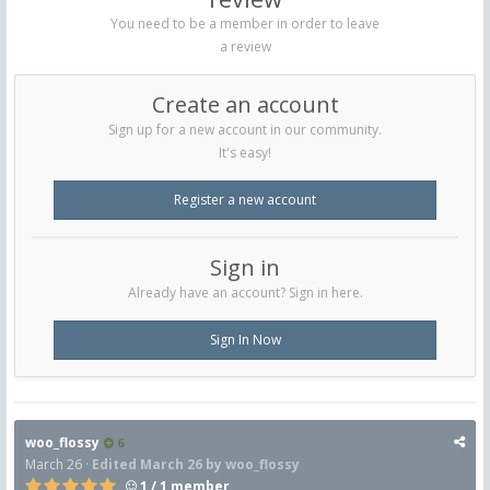
You need to be a member in order to leave
a review
Create an account
Sign up for a new account in our community.
It's easy!
Register a new account
Sign in
Already have an account? Sign in here.
Sign In Now
woo_flossy
6
March 26
·
Edited
March 26
by woo_flossy
1 / 1 member