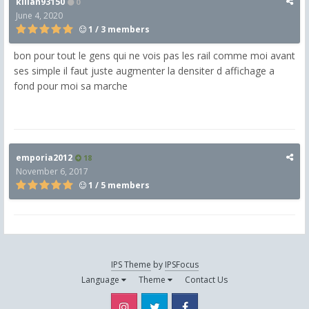
kilian93150
0
June 4, 2020
1 / 3 members
bon pour tout le gens qui ne vois pas les rail comme moi avant
ses simple il faut juste augmenter la densiter d affichage a
fond pour moi sa marche
emporia2012
18
November 6, 2017
1 / 5 members
IPS Theme
by
IPSFocus
Language
Theme
Contact Us
Instagram
Twitter
Facebook