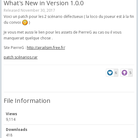
What's New in Version
1.0.0
Released
November 30, 2017
Voici un patch pour les 2 scénario défectueux ( la loco du joueur est à la fin
du convoi
)
Je vous met aussi le lien pour les assets de PierreG au cas ou il vous
manquerait quelque chose .
Site PierreG :
http://ajrailsim.free.fr/
patch scénarios.rar
6
5
File Information
Views
9,114
Downloads
418