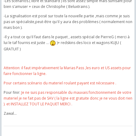
-Les scénarios.( libre et standard ) ils sont assez simple mais suffisant pour
bien s'amuser + ceux de Christophe ( Beluxtrains ).
-La signalisation est posé sur toute la nouvelle partie ,mais comme je suis
pas un spécialiste,peut-être qu'il y aura des problèmes ( normalement non
mais bon ).
-Il y a tout ce qu'il faut dans le paquet , assets spécial de PierreG ( merci à
lui le taf fournis est juste ...
)+ redskins des loco et wagons KUJU (
GRATUIT )
Attention: il faut impérativement la Marias Pass ,les euro et US assets pour
faire fonctionner la ligne.
Pour certains scénario du materiel roulant payant est nécessaire .
Pour finir:
Je ne suis pas responsable du mauvais fonctionnement de votre
materiel je ne fait pas de SAV ( la ligne est gratuite donc je ne vous doit rien
). et INSTALLEZ TOUT LE PAQUET MERCI .
Zawal...