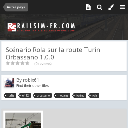
Autre pays
Scénario Rola sur la route Turin
Orbassano 1.0.0
(0 reviews)
By
robix61
Find their other files
italie
e412
orbassano
modane
torino
rola