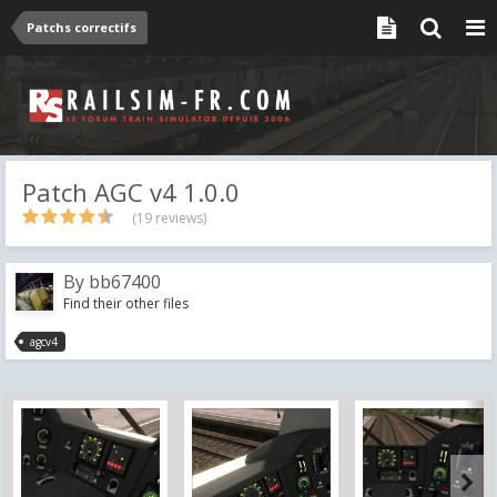
Patchs correctifs
Patch AGC v4 1.0.0
(19 reviews)
By
bb67400
Find their other files
agcv4