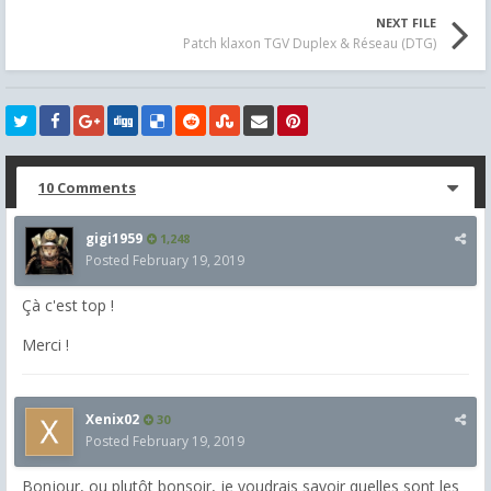
NEXT FILE
Patch klaxon TGV Duplex & Réseau (DTG)
10 Comments
gigi1959
1,248
Posted
February 19, 2019
Çà c'est top !
Merci !
Xenix02
30
Posted
February 19, 2019
Bonjour, ou plutôt bonsoir, je voudrais savoir quelles sont les