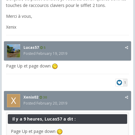
touches de raccourcis claviers pour le sifflet 2 tons.
Merci à vous,
Xenix
Lucas57
5
Posted
February 19, 2019
Page Up et page down
1
Xenix02
30
Posted
February 20, 2019
Il y a 9 heures, Lucas57 a dit :
Page Up et page down