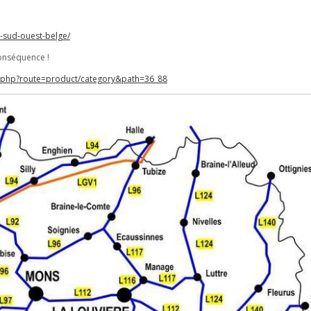
ct-sud-ouest-belge/
 conséquence !
.php?route=product/category&path=36_88