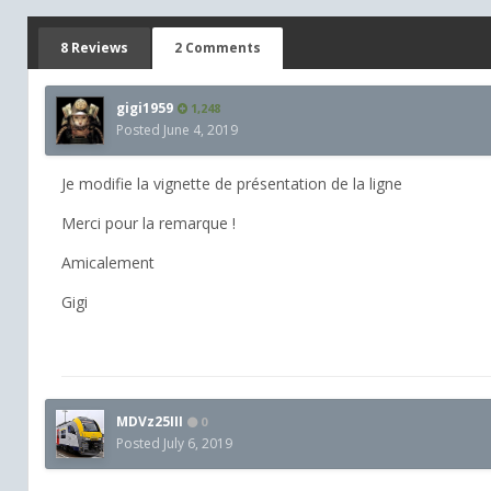
8 Reviews
2 Comments
gigi1959
1,248
Posted
June 4, 2019
Je modifie la vignette de présentation de la ligne
Merci pour la remarque !
Amicalement
Gigi
MDVz25III
0
Posted
July 6, 2019