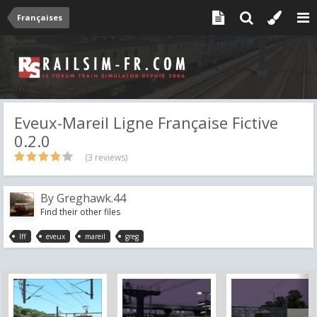
Françaises
Eveux-Mareil Ligne Française Fictive
0.2.0
(3 reviews)
By
Greghawk.44
Find their other files
lff
eveux
mareil
greg