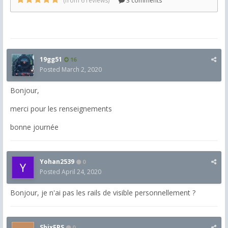
19gg51
16
Posted
March 2, 2020
Bonjour,
merci pour les renseignements
bonne journée
Yohan2539
0
Posted
April 24, 2020
Bonjour, je n'ai pas les rails de visible personnellement ?
ShixFPS
0