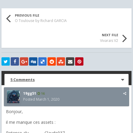
PREVIOUS FILE
O Toulouse by Richard GARCIA
NEXT FILE
Vivarais V2
5 Comments
19gg51
16
Posted
March 1, 2020
Bonjour,
il me manque ces assets :
Potence alu -Claude037