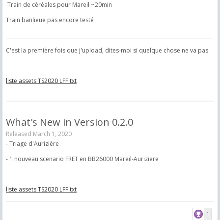
Train de céréales pour Mareil ~20min
Train banlieue pas encore testé
____________________________________________________________________________________
C'est la première fois que j'upload, dites-moi si quelque chose ne va pas
liste assets TS2020 LFF.txt
What's New in Version
0.2.0
Released
March 1, 2020
- Triage d'Aurizière
- 1 nouveau scenario FRET en BB26000 Mareil-Auriziere
liste assets TS2020 LFF.txt
1