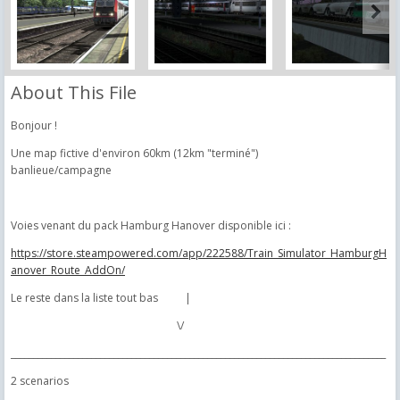
About This File
Bonjour !
Une map fictive d'environ 60km (12km "terminé")
banlieue/campagne
Voies venant du pack Hamburg Hanover disponible ici :
https://store.steampowered.com/app/222588/Train_Simulator_HamburgH
anover_Route_AddOn/
Le reste dans la liste tout bas |
\/
____________________________________________________________________________________
2 scenarios