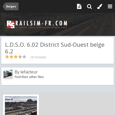
Belges
L.D.S.O. 6.02 District Sud-Ouest belge
6.2
(9 reviews)
By
lefacteur
Find their other files