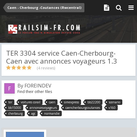
Caen - Cherbourg -Coutances (Rwcentral)
TER 3304 service Caen-Cherbourg-
Caen avec annonces voyageurs 1.3
(4 reviews)
By
FOREINDEV
Find their other files
ter
voitures corail
caen
simexpress
bb22200
scenario
bb15000
annoncesvoyageurs
caencherbourgcoutances
v160
cherbourg
agc
normandie