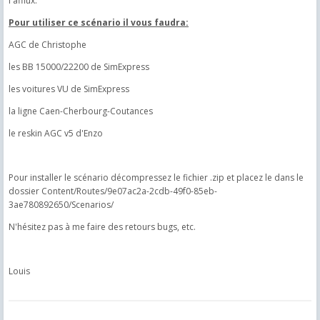
l'afflux.
Pour utiliser ce scénario il vous faudra:
AGC de Christophe
les BB 15000/22200 de SimExpress
les voitures VU de SimExpress
la ligne Caen-Cherbourg-Coutances
le reskin AGC v5 d'Enzo
Pour installer le scénario décompressez le fichier .zip et placez le dans le
dossier Content/Routes/9e07ac2a-2cdb-49f0-85eb-
3ae780892650/Scenarios/
N'hésitez pas à me faire des retours bugs, etc.
Louis