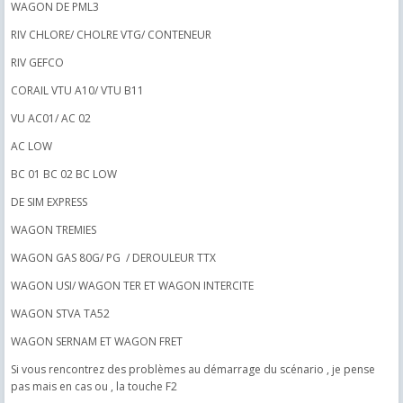
WAGON DE PML3
RIV CHLORE/ CHOLRE VTG/ CONTENEUR
RIV GEFCO
CORAIL VTU A10/ VTU B11
VU AC01/ AC 02
AC LOW
BC 01 BC 02 BC LOW
DE SIM EXPRESS
WAGON TREMIES
WAGON GAS 80G/ PG / DEROULEUR TTX
WAGON USI/ WAGON TER ET WAGON INTERCITE
WAGON STVA TA52
WAGON SERNAM ET WAGON FRET
Si vous rencontrez des problèmes au démarrage du scénario , je pense
pas mais en cas ou , la touche F2