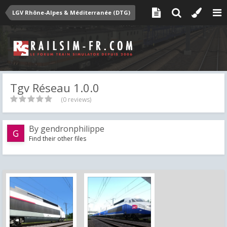
LGV Rhône-Alpes & Méditerranée (DTG)
Tgv Réseau 1.0.0
(0 reviews)
By
gendronphilippe
Find their other files