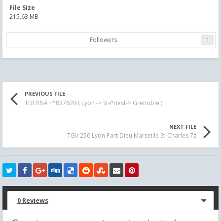
File Size
215.63 MB
Followers
1
PREVIOUS FILE
TER RNA n°837639 ( Lyon -> St-Priest-> Grenoble )
NEXT FILE
TGV 256 Lyon Part Dieu Marseille St-Charles.7z
0 Reviews