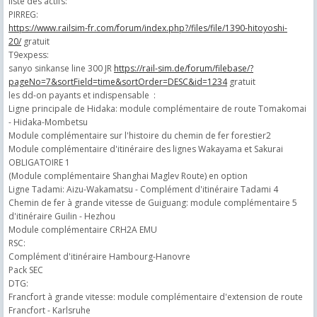
liste des actifs:
PIRREG:
https://www.railsim-fr.com/forum/index.php?/files/file/1390-hitoyoshi-
20/
gratuit
T9expess:
sanyo sinkanse line 300 JR
https://rail-sim.de/forum/filebase/?
pageNo=7&sortField=time&sortOrder=DESC&id=1234
gratuit
les dd-on payants et indispensable :
Ligne principale de Hidaka: module complémentaire de route Tomakomai
- Hidaka-Mombetsu
Module complémentaire sur l'histoire du chemin de fer forestier2
Module complémentaire d'itinéraire des lignes Wakayama et Sakurai
OBLIGATOIRE 1
(Module complémentaire Shanghai Maglev Route) en option
Ligne Tadami: Aizu-Wakamatsu - Complément d'itinéraire Tadami 4
Chemin de fer à grande vitesse de Guiguang: module complémentaire 5
d'itinéraire Guilin - Hezhou
Module complémentaire CRH2A EMU
RSC:
Complément d'itinéraire Hambourg-Hanovre
Pack SEC
DTG:
Francfort à grande vitesse: module complémentaire d'extension de route
Francfort - Karlsruhe