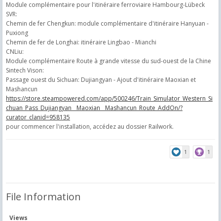
Module complémentaire pour l'itinéraire ferroviaire Hambourg-Lübeck
SVR:
Chemin de fer Chengkun: module complémentaire d'itinéraire Hanyuan -
Puxiong
Chemin de fer de Longhai: itinéraire Lingbao - Mianchi
CNLiu:
Module complémentaire Route à grande vitesse du sud-ouest de la Chine
Sintech Vison:
Passage ouest du Sichuan: Dujiangyan - Ajout d'itinéraire Maoxian et
Mashancun
https://store.steampowered.com/app/500246/Train_Simulator_Western_Si
chuan_Pass_Dujiangyan__Maoxian__Mashancun_Route_AddOn/?
curator_clanid=958135
pour commencer l'installation, accédez au dossier Railwork.
1
1
File Information
Views