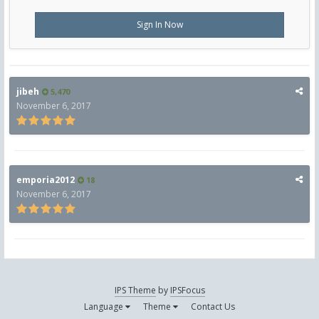
Sign In Now
jibeh
5,470
November 6, 2017
emporia2012
18
November 6, 2017
IPS Theme
by
IPSFocus
Language
Theme
Contact Us