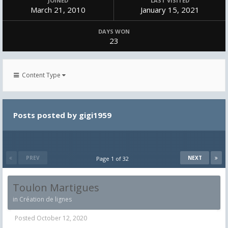
JOINED
LAST VISITED
March 21, 2010
January 15, 2021
DAYS WON
23
Content Type
Posts posted by gigi1959
PREV
NEXT
Page 1 of 32
Toulon Martigues
in
Création de lignes
Posted
October 12, 2020