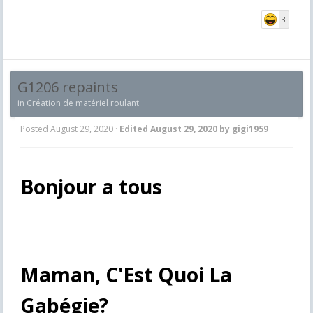
3
G1206 repaints
in
Création de matériel roulant
Posted
August 29, 2020
·
Edited
August 29, 2020
by gigi1959
Bonjour a tous
Maman, C'Est Quoi La
Gabégie?