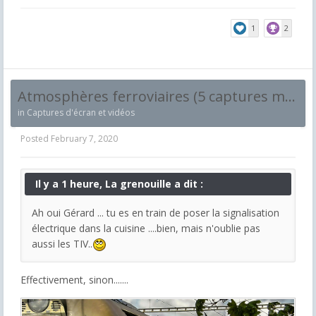
1
2
Atmosphères ferroviaires (5 captures maximum et par jour !)
in
Captures d'écran et vidéos
Posted
February 7, 2020
Il y a 1 heure, La grenouille a dit :
Ah oui Gérard ... tu es en train de poser la signalisation
électrique dans la cuisine ....bien, mais n'oublie pas
aussi les TIV..
Effectivement, sinon.......