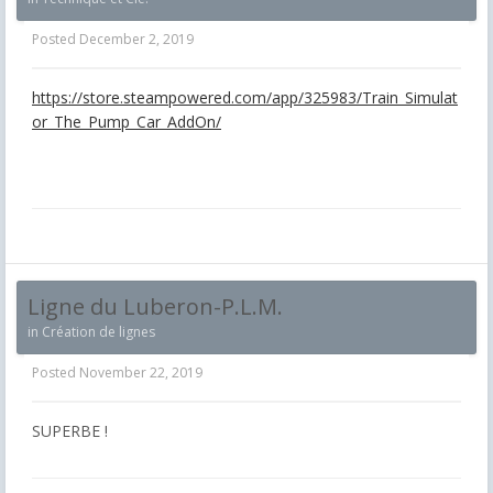
Posted
December 2, 2019
https://store.steampowered.com/app/325983/Train_Simulat
or_The_Pump_Car_AddOn/
Ligne du Luberon-P.L.M.
in
Création de lignes
Posted
November 22, 2019
SUPERBE !