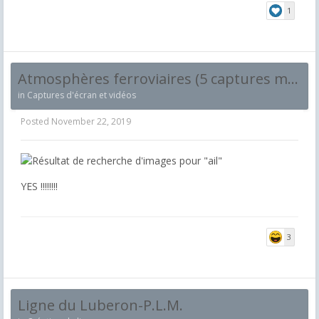
1
Atmosphères ferroviaires (5 captures maximum et par jour !)
in
Captures d'écran et vidéos
Posted
November 22, 2019
YES !!!!!!!!
3
Ligne du Luberon-P.L.M.