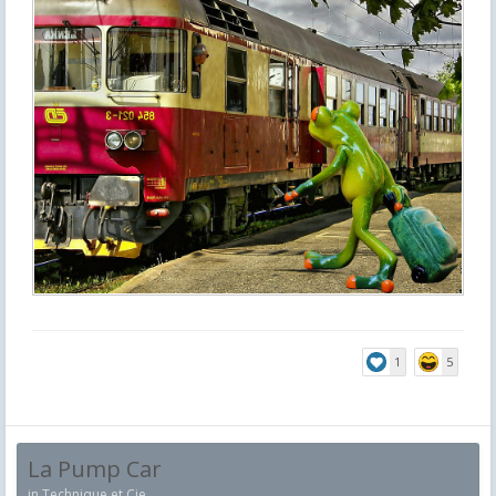
1
5
La Pump Car
in
Technique et Cie.