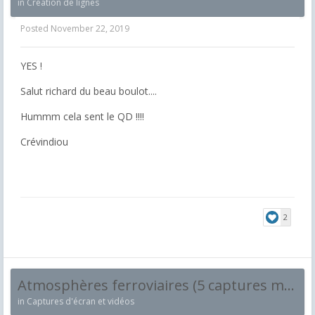
in
Création de lignes
Posted
November 22, 2019
YES !
Salut richard du beau boulot....
Hummm cela sent le QD !!!!
Crévindiou
2
Atmosphères ferroviaires (5 captures maximum et par jour !)
in
Captures d'écran et vidéos