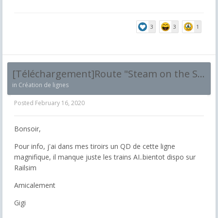
3
3
1
[Téléchargement]Route "Steam on the Sierra"
in
Création de lignes
Posted
February 16, 2020
Bonsoir,
Pour info, j'ai dans mes tiroirs un QD de cette ligne
magnifique, il manque juste les trains AI..bientot dispo sur
Railsim
Amicalement
Gigi