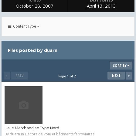
JOINED
LAST VISITED
October 28, 2007
April 13, 2013
Content Type
Files posted by duarn
SORT BY
PREV
NEXT
Page 1 of 2
Halle Marchandise Type Nord
By
duarn
in
Décors de voie et bâtiments ferroviaires