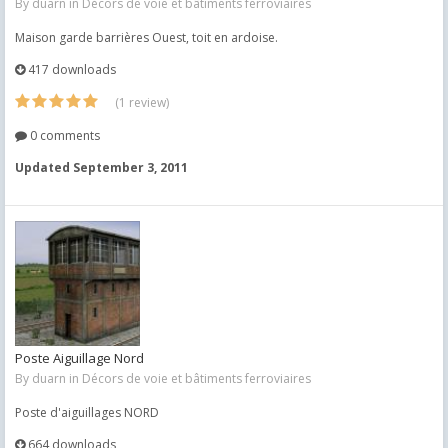
By
duarn
in
Décors de voie et bâtiments ferroviaires
Maison garde barrières Ouest, toit en ardoise.
417 downloads
(1 review)
0 comments
Updated
September 3, 2011
Poste Aiguillage Nord
By
duarn
in
Décors de voie et bâtiments ferroviaires
Poste d'aiguillages NORD
664 downloads