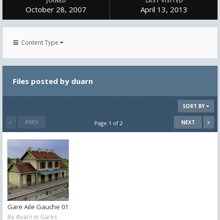
JOINED
LAST VISITED
October 28, 2007
April 13, 2013
Content Type
Files posted by duarn
SORT BY
PREV
NEXT
Page 1 of 2
Gare Aile Gauche 01
By
duarn
in
Gares