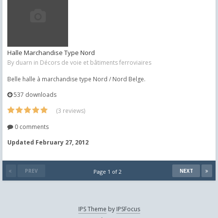
Halle Marchandise Type Nord
By
duarn
in
Décors de voie et bâtiments ferroviaires
Belle halle à marchandise type Nord / Nord Belge.
537 downloads
(3 reviews)
0 comments
Updated
February 27, 2012
PREV
NEXT
Page 1 of 2
IPS Theme
by
IPSFocus