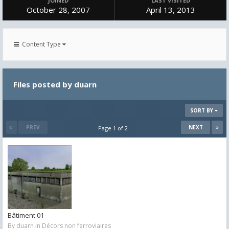
JOINED
LAST VISITED
October 28, 2007
April 13, 2013
Content Type
Files posted by duarn
SORT BY
PREV
NEXT
Page 1 of 2
Bâtiment 01
By
duarn
in
Décors non ferroviaires