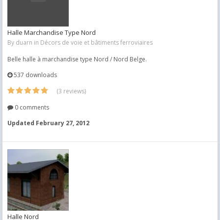
Halle Marchandise Type Nord
By
duarn
in
Décors de voie et bâtiments ferroviaires
Belle halle à marchandise type Nord / Nord Belge.
537 downloads
(3 reviews)
0 comments
Updated
February 27, 2012
Halle Nord