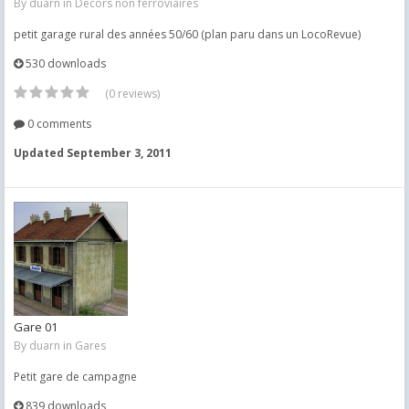
By
duarn
in
Décors non ferroviaires
petit garage rural des années 50/60 (plan paru dans un LocoRevue)
530 downloads
(0 reviews)
0 comments
Updated
September 3, 2011
Gare 01
By
duarn
in
Gares
Petit gare de campagne
839 downloads