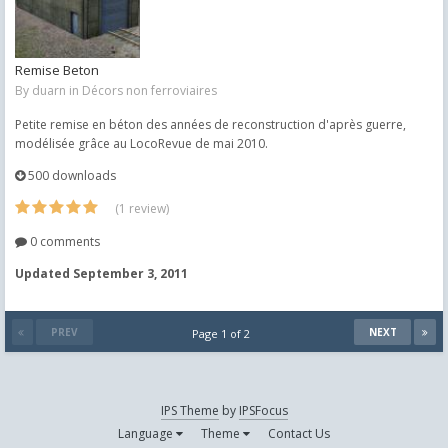
Remise Beton
By
duarn
in
Décors non ferroviaires
Petite remise en béton des années de reconstruction d'après guerre,
modélisée grâce au LocoRevue de mai 2010.
500 downloads
(1 review)
0 comments
Updated
September 3, 2011
PREV
NEXT
Page 1 of 2
IPS Theme
by
IPSFocus
Language
Theme
Contact Us