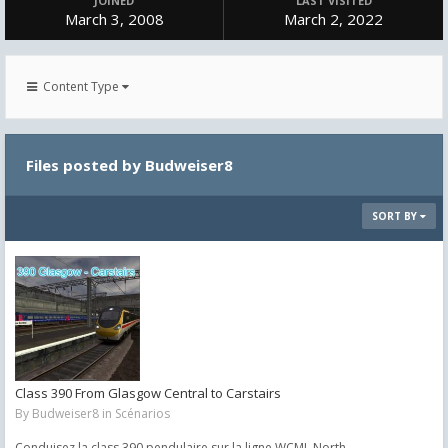
JOINED
LAST VISITED
March 3, 2008
March 2, 2022
Content Type
Files posted by Budweiser8
SORT BY
Class 390 From Glasgow Central to Carstairs
By
Budweiser8
in
Scénarios
Conduisez la class 390 pendulaire sur la ligne WCML North