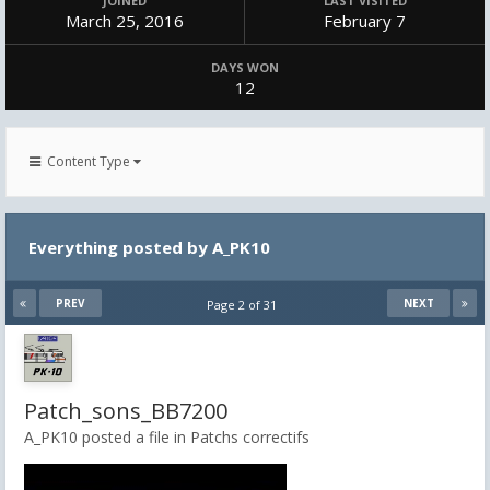
JOINED
LAST VISITED
March 25, 2016
February 7
DAYS WON
12
Content Type
Everything posted by A_PK10
PREV
NEXT
Page 2 of 31
Patch_sons_BB7200
A_PK10 posted a file in
Patchs correctifs