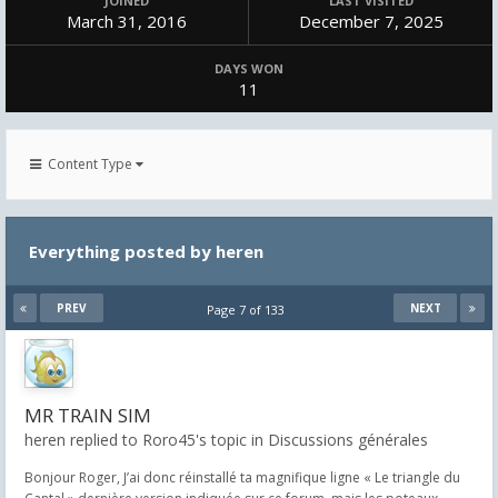
JOINED
LAST VISITED
March 31, 2016
December 7, 2025
DAYS WON
11
Content Type
Everything posted by heren
PREV
NEXT
Page 7 of 133
MR TRAIN SIM
heren replied to Roro45's topic in
Discussions générales
Bonjour Roger, J’ai donc réinstallé ta magnifique ligne « Le triangle du