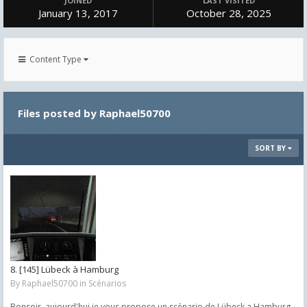
JOINED
LAST VISITED
January 13, 2017
October 28, 2025
Content Type
Files posted by Raphael50700
SORT BY
8. [145] Lübeck à Hamburg
By
Raphael50700
in
Scénarios
Bonsoir, aujourd'hui je vous propose un scénario de Lübeck a Hamburg