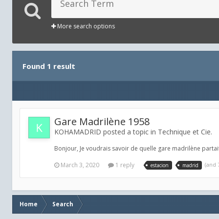
More search options
Found 1 result
Gare Madrilène 1958
KOHAMADRID posted a topic in
Technique et Cie.
Bonjour, Je voudrais savoir de quelle gare madrilène partait
March 3, 2020
1 reply
(and
estacion
madrid
Home
Search