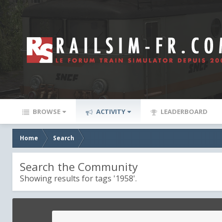
BROWSE
ACTIVITY
LEADERBOARD
Home
Search
Search the Community
Showing results for tags '1958'.