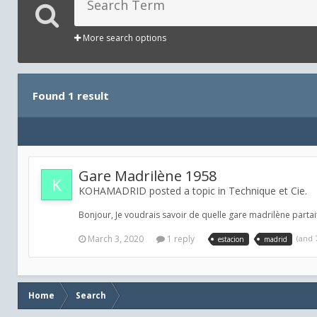
More search options
Found 1 result
Gare Madrilène 1958
KOHAMADRID posted a topic in
Technique et Cie.
Bonjour, Je voudrais savoir de quelle gare madrilène partait
March 3, 2020
1 reply
(and
estacion
madrid
Home
Search