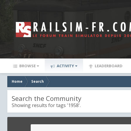
BROWSE
ACTIVITY
LEADERBOARD
Home
Search
Search the Community
Showing results for tags '1958'.