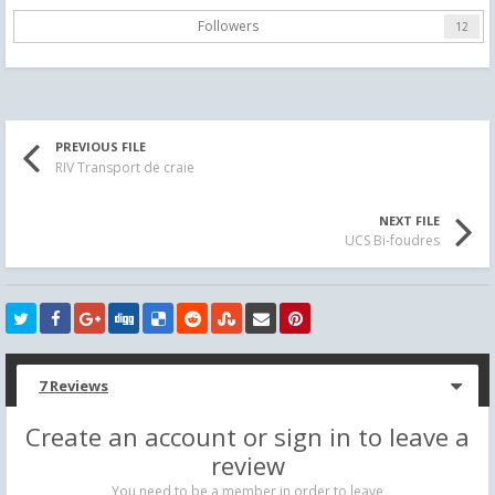
Followers
12
PREVIOUS FILE
RIV Transport de craie
NEXT FILE
UCS Bi-foudres
7 Reviews
Create an account or sign in to leave a
review
You need to be a member in order to leave