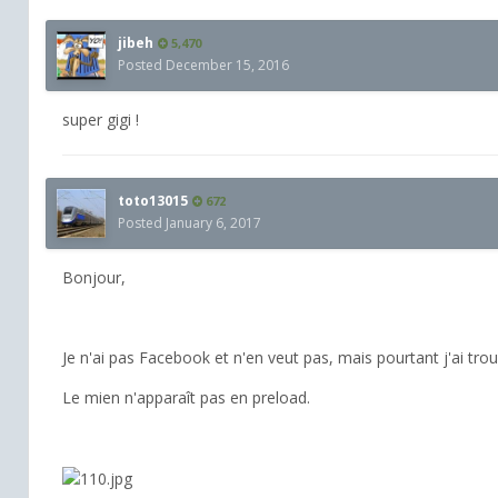
jibeh
5,470
Posted
December 15, 2016
super gigi !
toto13015
672
Posted
January 6, 2017
Bonjour,
Je n'ai pas Facebook et n'en veut pas, mais pourtant j'ai trou
Le mien n'apparaît pas en preload.