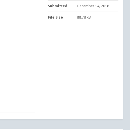
Submitted
December 14, 2016
File Size
88.78 kB