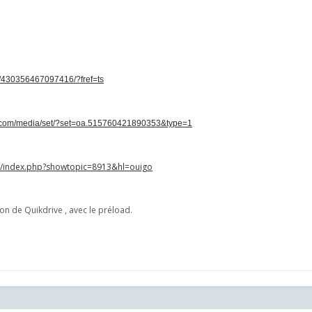
s/430356467097416/?fref=ts
k.com/media/set/?set=oa.515760421890353&type=1
um/index.php?showtopic=8913&hl=ouigo
ion de Quikdrive , avec le préload.