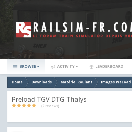
BROWSE
ACTIVITY
LEADERBOARD
Home
Downloads
Matériel Roulant
Images PreLoad
Preload TGV DTG Thalys
(2 reviews)