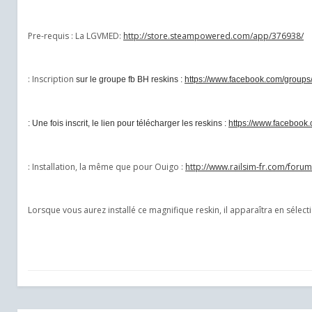
Pre-requis : La LGVMED:
http://store.steampowered.com/app/376938/
: Inscription
sur le groupe fb BH reskins :
https://www.facebook.com/group
: Une fois inscrit, le lien pour télécharger les reskins :
https://www.faceboo
: Installation, la même que pour Ouigo :
http://www.railsim-fr.com/for
Lorsque vous aurez installé ce magnifique reskin, il apparaîtra en sélect