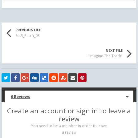
PREVIOUS FILE
SotS_Patch_03
NEXT FILE
"Imagine The Track"
6 Reviews
Create an account or sign in to leave a
review
You need to be a member in order to leave
a review