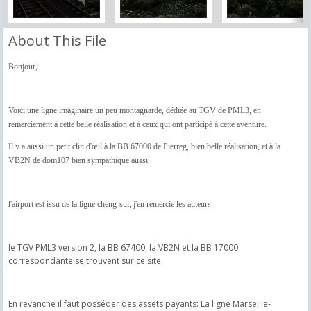
About This File
Bonjour,
Voici une ligne imaginaire un peu montagnarde, dédiée au TGV de PML3, en
remerciement à cette belle réalisation et à ceux qui ont participé à cette aventure.
Il y a aussi un petit clin d'œil à la BB 67000 de Pierreg, bien belle réalisation, et à la
VB2N de dom107 bien sympathique aussi.
l'airport est issu de la ligne cheng-sui, j'en remercie les auteurs.
le TGV PML3 version 2, la BB 67400, la VB2N et la BB 17000
correspondante se trouvent sur ce site.
En revanche il faut posséder des assets payants: La ligne Marseille-