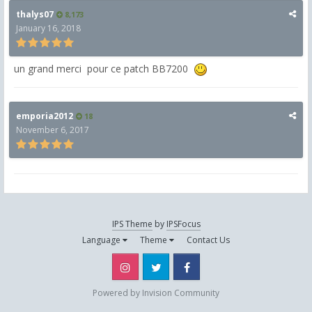
thalys07
8,173
January 16, 2018
un grand merci pour ce patch BB7200
emporia2012
18
November 6, 2017
IPS Theme
by
IPSFocus
Language
Theme
Contact Us
Instagram
Twitter
Facebook
Powered by Invision Community