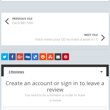
PREVIOUS FILE
Patch BB17000
NEXT FILE
Patch météo pour QD les trains d'antan V.1.1
3 Reviews
Create an account or sign in to leave a
review
You need to be a member in order to leave
a review