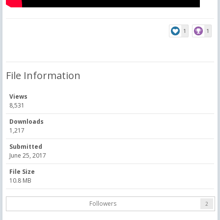
1
1
File Information
Views
8,531
Downloads
1,217
Submitted
June 25, 2017
File Size
10.8 MB
Followers
2