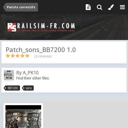
Patchs correctifs
Patch_sons_BB7200 1.0
(3 reviews)
By
A_PK10
Find their other files
BB7200
sons