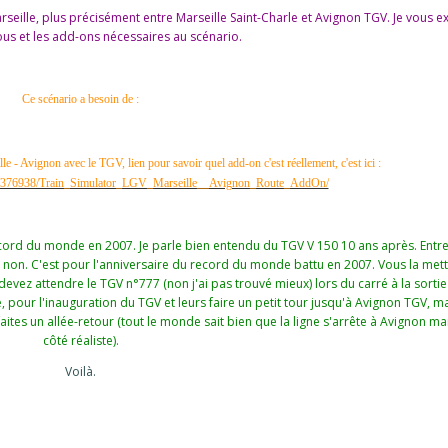
Marseille, plus précisément entre Marseille Saint-Charle et Avignon TGV. Je vous e
ous et les add-ons nécessaires au scénario.
Ce scénario a besoin de :
e - Avignon avec le TGV, lien pour savoir quel add-on c'est réellement, c'est ici
:
pp/376938/Train_Simulator_LGV_Marseille__Avignon_Route_AddOn/
ord du monde en 2007. Je parle bien entendu du TGV V 150 10 ans après. Entre
 non. C'est pour l'anniversaire du record du monde battu en 2007. Vous la mett
evez attendre le TGV n°777 (non j'ai pas trouvé mieux) lors du carré à la sorti
, pour l'inauguration du TGV et leurs faire un petit tour jusqu'à Avignon TGV, ma
ites un allée-retour (tout le monde sait bien que la ligne s'arrête à Avignon mai
côté réaliste).
Voilà.