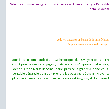
Salut ! Je vous met en ligne mon scénario ayant lieu sur la ligne Paris - 
détail ci-dess
- Add-on payante sur Steam de la ligne Marseill
http://store.steampowered.com/a
Vous êtes au commande d'un TGV historique, du TGV ayant battu le rec
rénové pour le service voyageur, mais pas pour n'importe quel service,
dépôt TGV de Marseille Saint-Charle, près de la gare MSC donc. Vous d
véritable départ, le train doit prendre les passagers à Aix-En-Provence
plus loin à cause des travaux entre Valences et Avignon, et donc vous fa