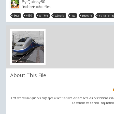
By
Quinsy80
Find their other files
beta
v150
carrière
scénario
tgv
payware
marseille - 
About This File
Il est fort possible que des bugs apparaissent lors des versions bêta voir des versions sta
Ce scénario est de mon imagination