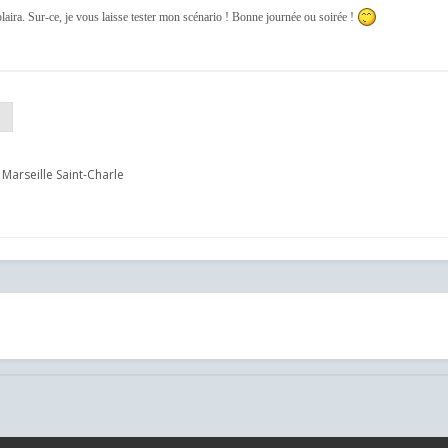
laira. Sur-ce, je vous laisse tester mon scénario ! Bonne journée ou soirée !
 Marseille Saint-Charle