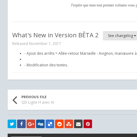
J'espère que mon tout premier scénario vous p
What's New in Version
BÊTA 2
See changelog
Released
November 1, 2017
- Ajout des arrêts = Allée-retour Marseille - Avignon, manœuvre à
- Modification des textes.
PREVIOUS FILE
QD Ligne H avec AI