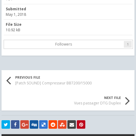
Submitted
May 1, 2018
File Size
10.92 kB
Followers
1
PREVIOUS FILE
[Patch SOUND] Compresseur BB7200/15000
NEXT FILE
Vues passager DTG Duplex