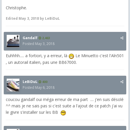
Christophe.
Edited
May 3, 2018
by LeBiDuL
Gandalf
2,463
Posted
May 3, 2018
Euhhhh..... a fortiori, y a erreur, là
Le Minuetto c'est l'Aln501
, un autorail italien, pas une BB67000.
LeBiDuL
400
Posted
May 6, 2018
coucou gandalf oui méga erreur de ma part .... j'en suis désolé
^^ mais je ne sais pas si c'est suite a l'ajout de ce patch j'ai vu
le givre s'installer sur les BB