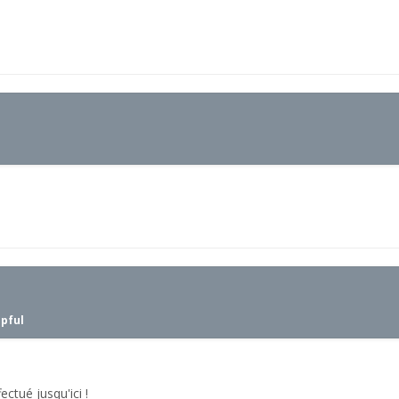
lpful
ctué jusqu'ici !