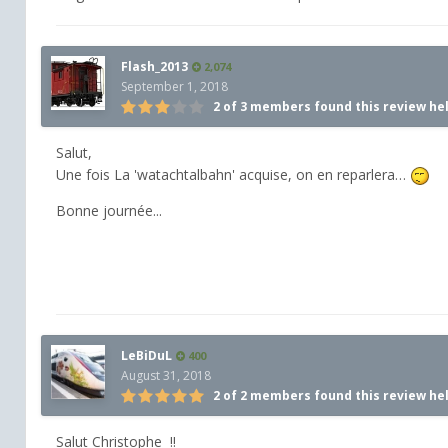
Flash_2013
2,074
September 1, 2018
2 of 3 members found this review he
Salut,
Une fois La 'watachtalbahn' acquise, on en reparlera…
Bonne journée...
LeBiDuL
400
August 31, 2018
2 of 2 members found this review he
Salut Christophe !!