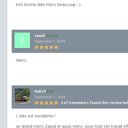
tres bonne idée merci beaucoup :-)
zawal
3,318
September 1, 2018
Merci .
flak14
68
September 1, 2018
3 of 3 members found this review he
L'idée est excellente !
un grand merci Zawal et aussi merci pour tout ton travail effe