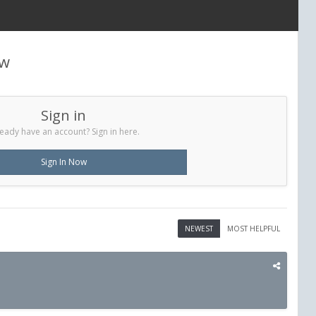
ew
Sign in
eady have an account? Sign in here.
Sign In Now
NEWEST
MOST HELPFUL