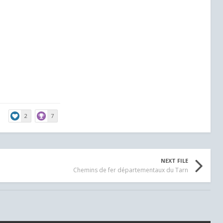
2
7
NEXT FILE
Chemins de fer départementaux du Tarn