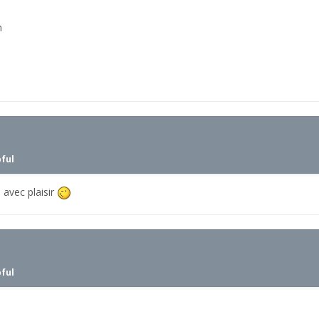
n
pful
 avec plaisir
pful