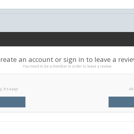
reate an account or sign in to leave a revi
You need to be a member in order to leave a review
 It's easy!
Alr