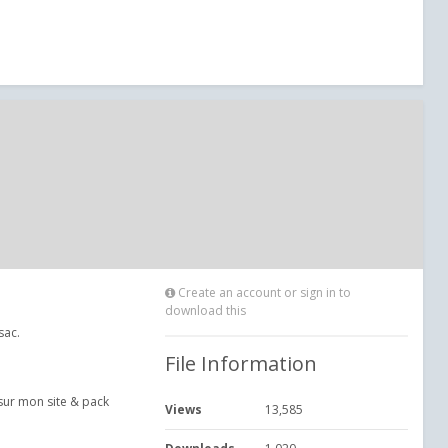
Create an account or sign in to
download this
sac.
File Information
 sur mon site & pack
Views
13,585