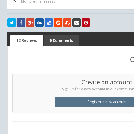
Mon premier réseau
12 Reviews
0 Comments
C
Create an account
Sign up for a new account in our community.
Register a new account