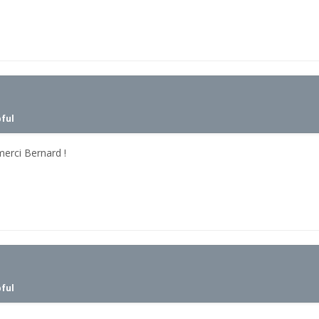
pful
merci Bernard !
pful