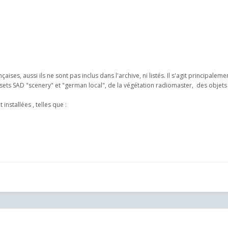
aises, aussi ils ne sont pas inclus dans l'archive, ni listés. Il s'agit principale
sets SAD "scenery" et "german local", de la végétation radiomaster, des objets 
installées , telles que :