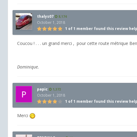
thalys07
8,174
October 1, 2018
1 of 1 member found this review hel
Coucou ! . . . un grand merci , pour cette route métrique Bernar
Dominique.
papic
1,372
October 1, 2018
1 of 1 member found this review hel
Merci