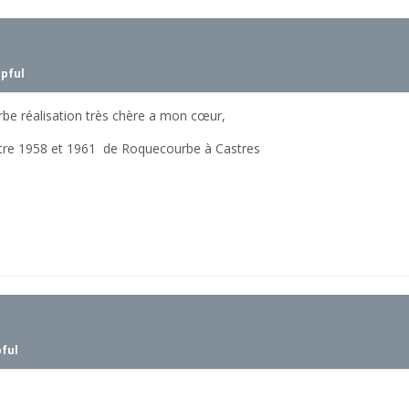
lpful
rbe réalisation très chère a mon cœur,
 entre 1958 et 1961 de Roquecourbe à Castres
pful