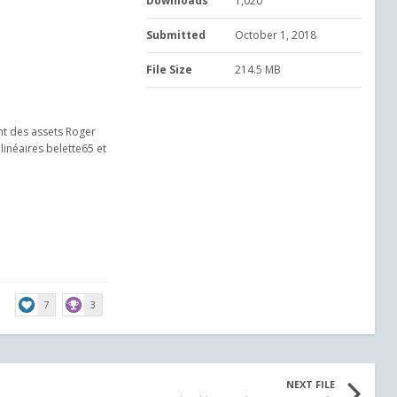
Downloads
1,020
Submitted
October 1, 2018
File Size
214.5 MB
ment des assets Roger
linéaires belette65 et
7
3
NEXT FILE