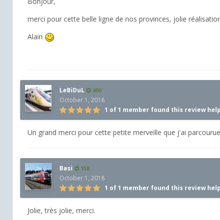
Bonjour,
merci pour cette belle ligne de nos provinces, jolie réalisatio
Alain
LeBiDuL
400
October 1, 2018
1 of 1 member found this review hel
Un grand merci pour cette petite merveille que j'ai parcourue
Basi
158
October 1, 2018
1 of 1 member found this review hel
Jolie, très jolie, merci.