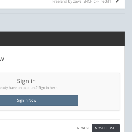
Freeland by zawal SNCF_CFF_rectif1
ew
Sign in
eady have an account? Sign in here.
Sign In Now
NEWEST
MOST HELPFUL