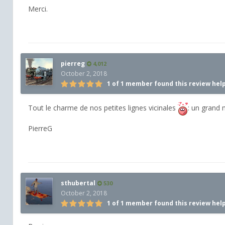
Merci.
pierreg
4,012
October 2, 2018
1 of 1 member found this review hel
Tout le charme de nos petites lignes vicinales
: un grand 
PierreG
sthubertal
530
October 2, 2018
1 of 1 member found this review hel