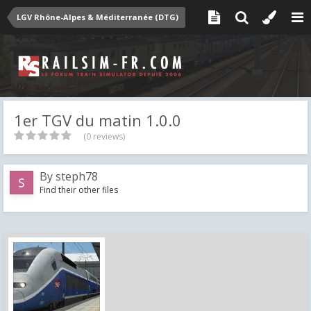
LGV Rhône-Alpes & Méditerranée (DTG)
1er TGV du matin 1.0.0
(0 reviews)
By
steph78
Find their other files