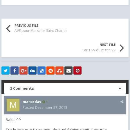
PREVIOUS FILE
AVE pour Marseille Saint Charles
NEXT FILE
1er TGV du matin V2
3 Comments
marcedav
1
Posted
December 27, 2018
Salut ^^
Sur le lien que tu as mis, de quel fichier s’agit-il pour la