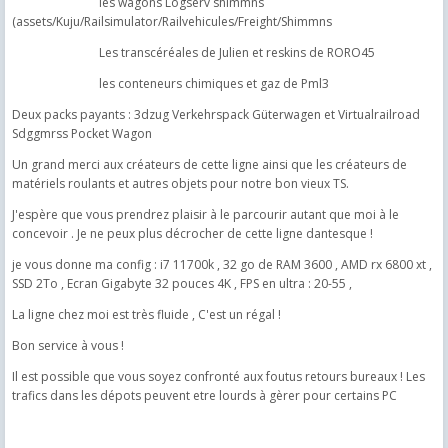
les wagons Logserv shimmns
(assets/Kuju/Railsimulator/Railvehicules/Freight/Shimmns
Les transcéréales de Julien et reskins de RORO45
les conteneurs chimiques et gaz de Pml3
Deux packs payants : 3dzug
Verkehrspack Güterwagen et Virtualrailroad
Sdggmrss Pocket Wagon
Un grand merci aux créateurs de cette ligne ainsi que les créateurs de
matériels roulants et autres objets pour notre bon vieux TS.
J'espère que vous prendrez plaisir à le parcourir autant que moi à le
concevoir . Je ne peux plus décrocher de cette ligne dantesque !
je vous donne ma config : i7 11700k , 32 go de RAM 3600 , AMD rx 6800 xt ,
SSD 2To , Ecran Gigabyte 32 pouces 4K , FPS en ultra : 20-55 ,
La ligne chez moi est très fluide , C'est un régal !
Bon service à vous !
Il est possible que vous soyez confronté aux foutus retours bureaux ! Les
trafics dans les dépots peuvent etre lourds à gèrer pour certains PC