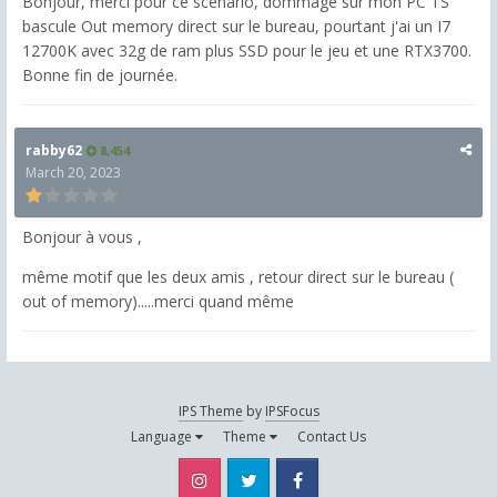
Bonjour, merci pour ce scénario, dommage sur mon PC TS
bascule Out memory direct sur le bureau, pourtant j'ai un I7
12700K avec 32g de ram plus SSD pour le jeu et une RTX3700.
Bonne fin de journée.
rabby62
8,454
March 20, 2023
Bonjour à vous ,
même motif que les deux amis , retour direct sur le bureau (
out of memory).....merci quand même
IPS Theme
by
IPSFocus
Language
Theme
Contact Us
Instagram
Twitter
Facebook