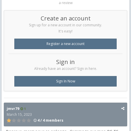
a review
Create an account
Sign up for a new account in our community.
It's easy!
Register a new account
Sign in
Already have an account? Sign in here.
Sign In Now
jmvr79
1
March 15, 2023
4 / 4 members