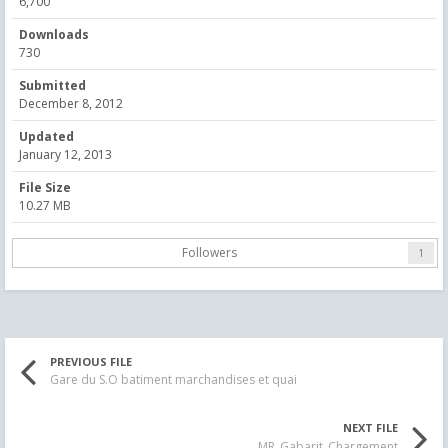
6,700
Downloads
730
Submitted
December 8, 2012
Updated
January 12, 2013
File Size
10.27 MB
Followers
1
PREVIOUS FILE
Gare du S.O batiment marchandises et quai
NEXT FILE
MR_Gabarit_Chargement