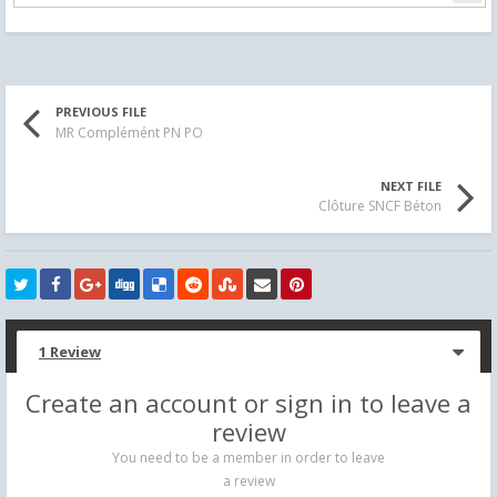
PREVIOUS FILE
MR Complémént PN PO
NEXT FILE
Clôture SNCF Béton
1 Review
Create an account or sign in to leave a
review
You need to be a member in order to leave
a review