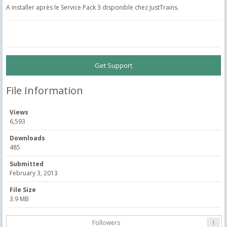
A installer après le Service Pack 3 disponible chez JustTrains.
Get Support
File Information
Views
6,593
Downloads
485
Submitted
February 3, 2013
File Size
3.9 MB
Followers
1