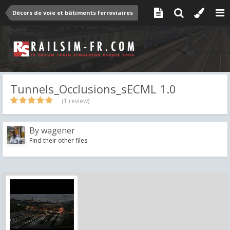
Décors de voie et bâtiments ferroviaires
Tunnels_Occlusions_sECML 1.0
(1 review)
By
wagener
Find their other files