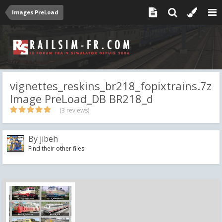
Images PreLoad
vignettes_reskins_br218_fopixtrains.7z
Image PreLoad_DB BR218_d
(3 reviews)
By
jibeh
Find their other files