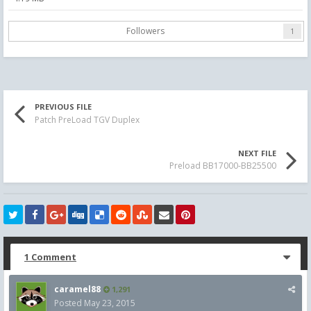
Followers
1
PREVIOUS FILE
Patch PreLoad TGV Duplex
NEXT FILE
Preload BB17000-BB25500
1 Comment
caramel88
1,291
Posted
May 23, 2015