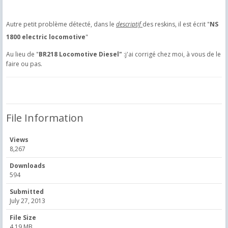
Autre petit problème détecté, dans le
descriptif
des reskins, il est écrit "
NS
e
1800 electric locomotive
"
Au lieu de "
BR218 Locomotive Diesel"
:j'ai corrigé chez moi, à vous de le
faire ou pas.
File Information
Views
8,267
Downloads
594
Submitted
July 27, 2013
File Size
4.19 MB