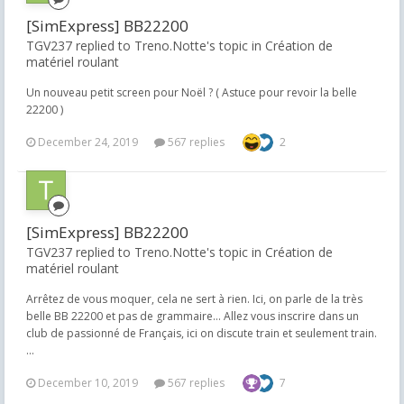
[SimExpress] BB22200
TGV237 replied to Treno.Notte's topic in
Création de
matériel roulant
Un nouveau petit screen pour Noël ? ( Astuce pour revoir la belle
22200 )
December 24, 2019
567 replies
2
[SimExpress] BB22200
TGV237 replied to Treno.Notte's topic in
Création de
matériel roulant
Arrêtez de vous moquer, cela ne sert à rien. Ici, on parle de la très
belle BB 22200 et pas de grammaire... Allez vous inscrire dans un
club de passionné de Français, ici on discute train et seulement train.
...
December 10, 2019
567 replies
7