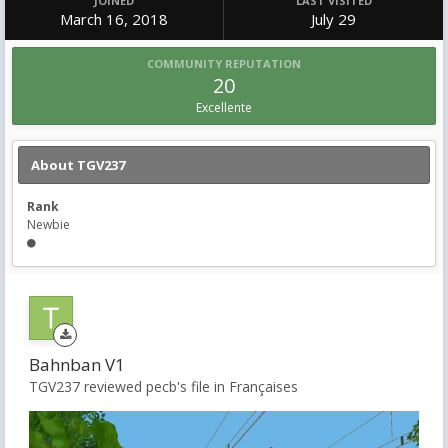
JOINED
LAST VISITED
March 16, 2018
July 29
COMMUNITY REPUTATION
20
Excellente
About TGV237
Rank
Newbie
Bahnban V1
TGV237 reviewed pecb's file in
Françaises