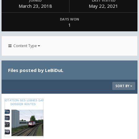
JOINED
LAST VISITED
March 23, 2018
May 22, 2021
DAYS WON
1
Content Type
Files posted by LeBiDuL
SORT BY