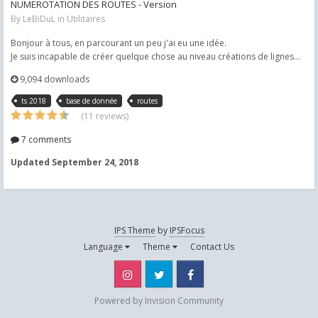
NUMEROTATION DES ROUTES - Version
By
LeBiDuL
in
Utilitaires
Bonjour à tous, en parcourant un peu j'ai eu une idée.
Je suis incapable de créer quelque chose au niveau créations de lignes...
9,094 downloads
ts 2018
base de donnée
routes
(11 reviews)
7 comments
Updated
September 24, 2018
IPS Theme
by
IPSFocus
Language
Theme
Contact Us
Instagram
Twitter
Facebook
Powered by Invision Community