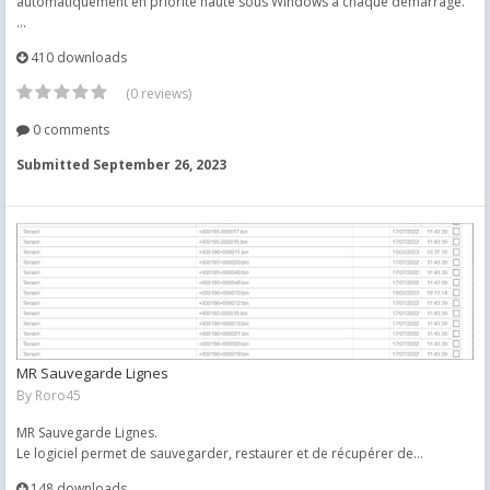
automatiquement en priorité haute sous Windows à chaque démarrage.
...
410 downloads
(0 reviews)
0 comments
Submitted
September 26, 2023
MR Sauvegarde Lignes
By
Roro45
MR Sauvegarde Lignes.
Le logiciel permet de sauvegarder, restaurer et de récupérer de...
148 downloads