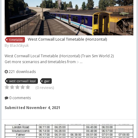
West Cornwall Local Timetable (Horizontal)
timetable
By
BlackSkyuk
West Cornwall Local Timetable (Horizontal) (Train Sim World 2)
Get more scenarios and timetables from :- ...
221 downloads
west cornwall local
gwr
(0 reviews)
0 comments
Submitted
November 4, 2021