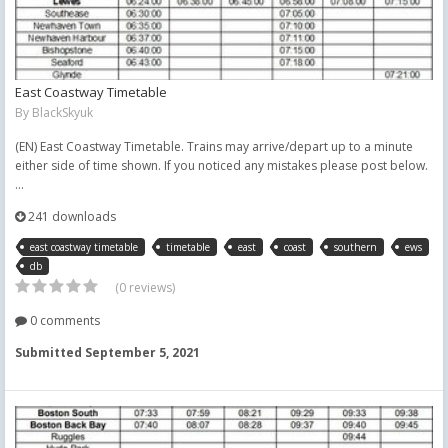
East Coastway Timetable
By
BlackSkyuk
(EN) East Coastway Timetable. Trains may arrive/depart up to a minute
either side of time shown. If you noticed any mistakes please post below.
...
241 downloads
east coastway timetable
timetable
east
coast
southern
ews
db
(0 reviews)
0 comments
Submitted
September 5, 2021