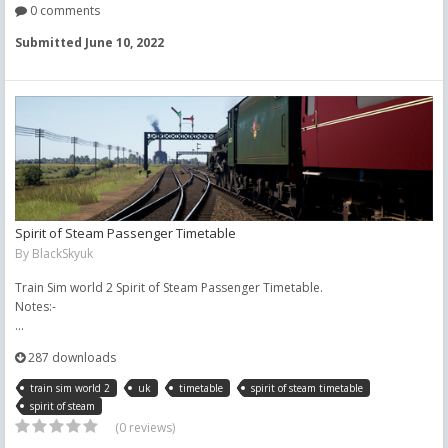
0 comments
Submitted
June 10, 2022
Spirit of Steam Passenger Timetable
By
BlackSkyuk
Train Sim world 2 Spirit of Steam Passenger Timetable.
Notes:-
...
287 downloads
train sim world 2
uk
timetable
spirit of steam timetable
spirit of steam
(0 reviews)