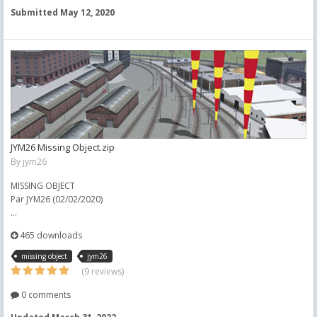
Submitted
May 12, 2020
JYM26 Missing Object.zip
By
jym26
MISSING OBJECT
Par JYM26 (02/02/2020)
...
465 downloads
missing object
jym26
(9 reviews)
0 comments