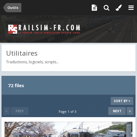
Outils
Utilitaires
Traductions, logiciels, scripts...
72 files
SORT BY
PREV
NEXT
Page 1 of 3