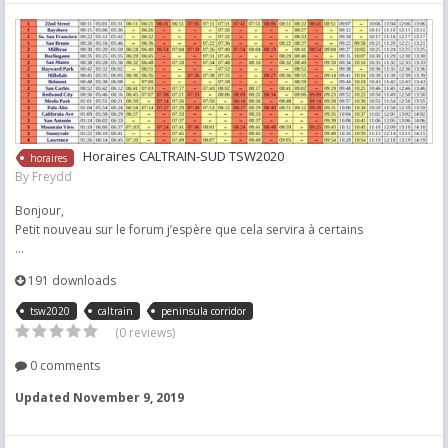
Horaires CALTRAIN-SUD TSW2020
horaires
By
Freydd
Bonjour,
Petit nouveau sur le forum j’espère que cela servira à certains
...
191 downloads
tsw2020
caltrain
peninsula corridor
(0 reviews)
0 comments
Updated
November 9, 2019