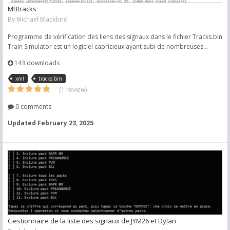
MBtracks
By
Michael Blackbird
Programme de vérification des liens des signaux dans le fichier Tracks.bin
Train Simulator est un logiciel capricieux ayant subi de nombreuses...
143 downloads
xml
tracks.bin
(1 review)
0 comments
Updated
February 23, 2025
Gestionnaire de la liste des signaux de JYM26 et Dylan