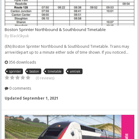
Boston Sprinter Northbound & Southbound Timetable
By
BlackSkyuk
(EN) Boston Sprinter Northbound & Southbound Timetable. Trains may
arrive/depart up to a minute either side of time shown. If you noticed...
356 downloads
sprinter
boston
timetable
amtrak
(0 reviews)
0 comments
Updated
September 1, 2021