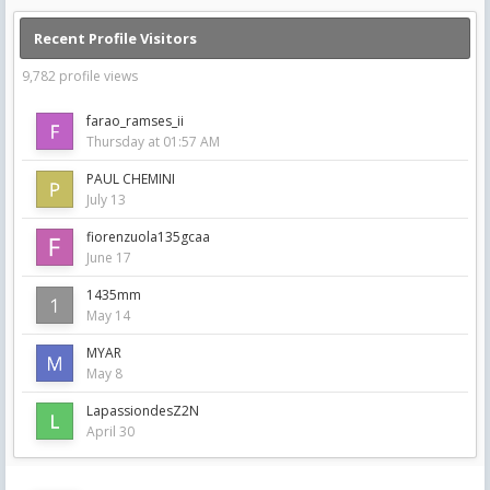
Recent Profile Visitors
9,782 profile views
farao_ramses_ii
Thursday at 01:57 AM
PAUL CHEMINI
July 13
fiorenzuola135gcaa
June 17
1435mm
May 14
MYAR
May 8
LapassiondesZ2N
April 30