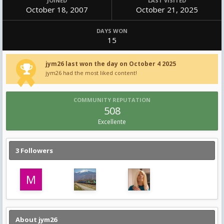
JOINED
LAST VISITED
October 18, 2007
October 21, 2025
DAYS WON
15
jym26 last won the day on October 4 2025
jym26 had the most liked content!
COMMUNITY REPUTATION
508
Excellente
3 Followers
About jym26