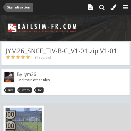
Signalisation
JYM26_SNCF_TIV-B-C_V1-01.zip V1-01
(1 review)
By
jym26
Find their other files
sncf
jym26
tiv