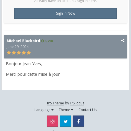
Already have an account? Sign in here.
Sign In Now
Michael Blackbird
5,718
June 29, 2024
Bonjour Jean-Yves,
Merci pour cette mise à jour.
IPS Theme
by
IPSFocus
Language
Theme
Contact Us
Instagram
Twitter
Facebook