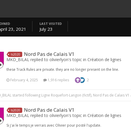
JOINED
LAST VISITED
April 23, 2021
July 23
Nord Pas de Calais V1
ts2020
MKD_BILAL replied to olivierlyon's topic in
Création de lignes
these Track Rules are private. they are no longer present on the line.
February 4, 2025
1,916 replies
2
_BILAL
started following
Ligne Roquefort-Langon (fictif)
,
Nord Pas de Calais V1
Nord Pas de Calais V1
ts2020
MKD_BILAL replied to olivierlyon's topic in
Création de lignes
Si j'ai le temps je verrais avec Olivier pour posté l'update.