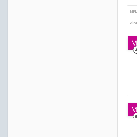
MKD
oliv