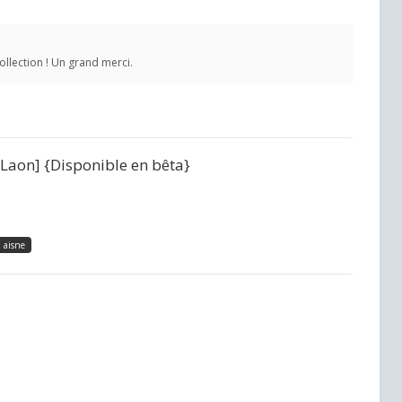
ollection ! Un grand merci.
e Laon] {Disponible en bêta}
aisne