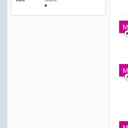
Rank
Newbie