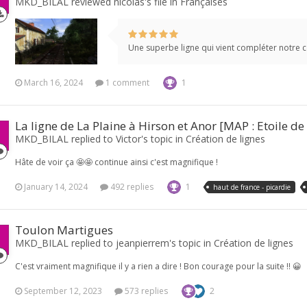
MKD_BILAL reviewed nicolas's file in
Françaises
Une superbe ligne qui vient compléter notre c
March 16, 2024
1 comment
1
La ligne de La Plaine à Hirson et Anor [MAP : Etoile d
MKD_BILAL replied to Victor's topic in
Création de lignes
Hâte de voir ça 🤩🤩 continue ainsi c'est magnifique !
January 14, 2024
492 replies
1
haut de france - picardie
Toulon Martigues
MKD_BILAL replied to jeanpierrem's topic in
Création de lignes
C'est vraiment magnifique il y a rien a dire ! Bon courage pour la suite !! 😀
September 12, 2023
573 replies
2