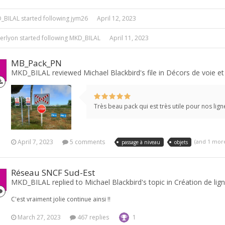
_BILAL
started following
jym26
April 12, 2023
ierlyon
started following
MKD_BILAL
April 11, 2023
MB_Pack_PN
MKD_BILAL reviewed Michael Blackbird's file in
Décors de voie et
Très beau pack qui est très utile pour nos lig
April 7, 2023
5 comments
(and 1 mor
passage à niveau
objets
Réseau SNCF Sud-Est
MKD_BILAL replied to Michael Blackbird's topic in
Création de lig
C'est vraiment jolie continue ainsi !!
March 27, 2023
467 replies
1