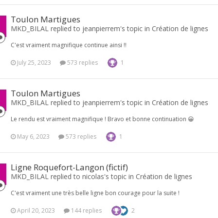
Toulon Martigues
MKD_BILAL replied to jeanpierrem's topic in
Création de lignes
C'est vraiment magnifique continue ainsi !!
July 25, 2023
573 replies
1
Toulon Martigues
MKD_BILAL replied to jeanpierrem's topic in
Création de lignes
Le rendu est vraiment magnifique ! Bravo et bonne continuation 😀
May 6, 2023
573 replies
1
Ligne Roquefort-Langon (fictif)
MKD_BILAL replied to nicolas's topic in
Création de lignes
C'est vraiment une très belle ligne bon courage pour la suite !
April 20, 2023
144 replies
2