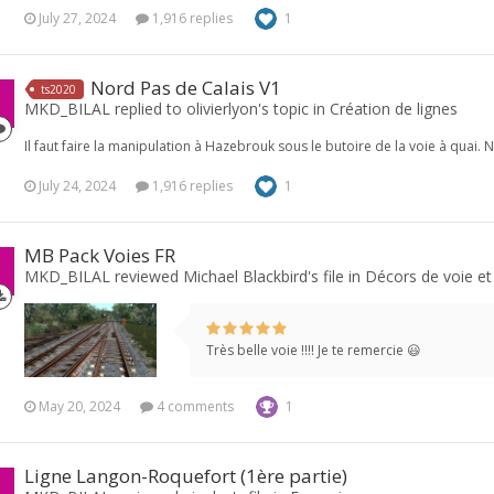
July 27, 2024
1,916 replies
1
Nord Pas de Calais V1
ts2020
MKD_BILAL replied to olivierlyon's topic in
Création de lignes
Il faut faire la manipulation à Hazebrouk sous le butoire de la voie à quai
July 24, 2024
1,916 replies
1
MB Pack Voies FR
MKD_BILAL reviewed Michael Blackbird's file in
Décors de voie et
Très belle voie !!!! Je te remercie 😃
May 20, 2024
4 comments
1
Ligne Langon-Roquefort (1ère partie)