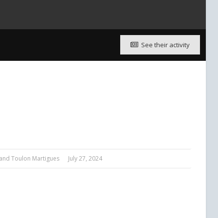
See their activity
and
Toulon Martigues
July 27, 2024