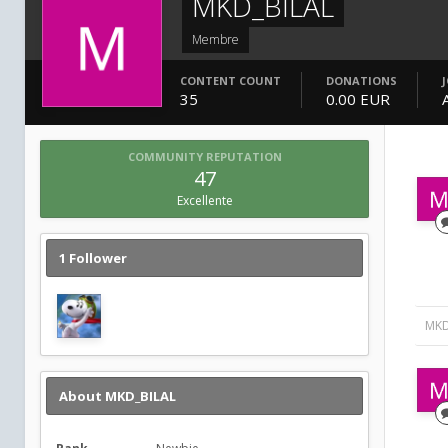
MKD_BILAL
Membre
CONTENT COUNT
DONATIONS
35
0.00 EUR
COMMUNITY REPUTATION
47
Excellente
1 Follower
MKD
About MKD_BILAL