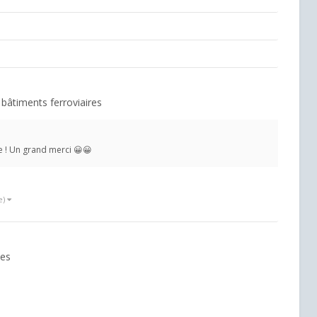
 bâtiments ferroviaires
ne ! Un grand merci 😀😀
e)
nes