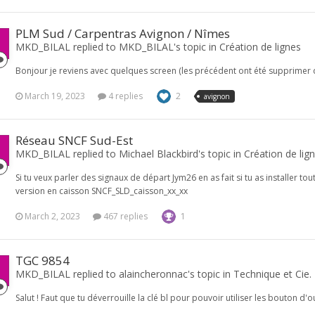
PLM Sud / Carpentras Avignon / Nîmes
MKD_BILAL replied to MKD_BILAL's topic in
Création de lignes
Bonjour je reviens avec quelques screen (les précédent ont été supprimer du 
March 19, 2023
4 replies
2
avignon
Réseau SNCF Sud-Est
MKD_BILAL replied to Michael Blackbird's topic in
Création de lig
Si tu veux parler des signaux de départ Jym26 en as fait si tu as installer to
version en caisson SNCF_SLD_caisson_xx_xx
March 2, 2023
467 replies
1
TGC 9854
MKD_BILAL replied to alaincheronnac's topic in
Technique et Cie.
Salut ! Faut que tu déverrouille la clé bl pour pouvoir utiliser les bouton d'