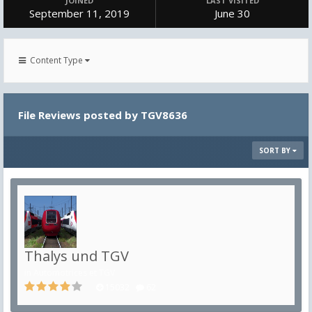
JOINED
LAST VISITED
September 11, 2019
June 30
Content Type
File Reviews posted by TGV8636
SORT BY
Thalys und TGV
in
Automotrices et TGV
15032
62