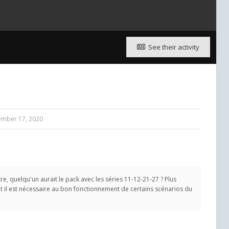
See their activity
ember 17, 2020
re, quelqu'un aurait le pack avec les séries 11-12-21-27 ? Plus
t il est nécessaire au bon fonctionnement de certains scénarios du