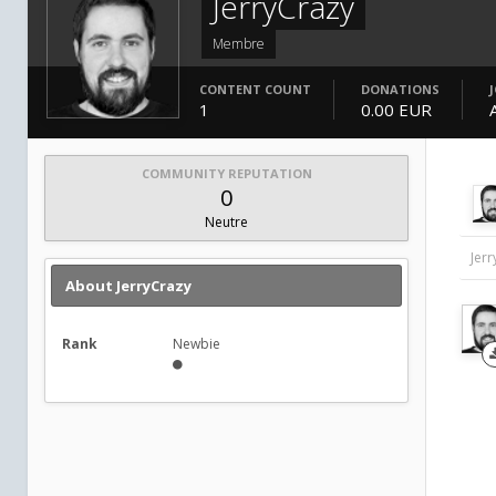
JerryCrazy
Membre
CONTENT COUNT
DONATIONS
1
0.00 EUR
COMMUNITY REPUTATION
0
Neutre
Jer
About JerryCrazy
Rank
Newbie