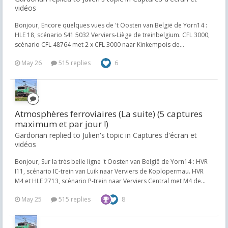
vidéos
Bonjour, Encore quelques vues de 't Oosten van België de Yorn14 :
HLE 18, scénario S41 5032 Verviers-Liège de treinbelgium. CFL 3000,
scénario CFL 48764 met 2 x CFL 3000 naar Kinkempois de...
May 26
515 replies
6
Atmosphères ferroviaires (La suite) (5 captures
maximum et par jour !)
Gardorian replied to Julien's topic in
Captures d'écran et
vidéos
Bonjour, Sur la très belle ligne 't Oosten van België de Yorn14 : HVR
I11, scénario IC-trein van Luik naar Verviers de Koplopermau. HVR
M4 et HLE 2713, scénario P-trein naar Verviers Central met M4 de...
May 25
515 replies
8