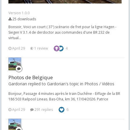
Version 1.0.0
25 downloads
Bonsoir, Voici un court ( 37') scénario de fret pour la ligne Hagen -
Siegen V 3.1.4 de derdoctor aux commandes d'une BR 232 de
virtual...
April 29
1 review
4
Photos de Belgique
Gardorian replied to Gardorian's topic in
Photos / Vidéos
Bonjour, Passage 4 minutes après le train Duchêne - Eiffage de la BR
186 503 Railpool Lineas. Bas-Oha, km 36, 17/04/2026. Patrice
April 29
291 replies
6