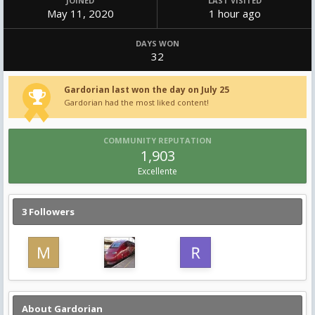
JOINED
LAST VISITED
May 11, 2020
1 hour ago
DAYS WON
32
Gardorian last won the day on July 25
Gardorian had the most liked content!
COMMUNITY REPUTATION
1,903
Excellente
3 Followers
About Gardorian