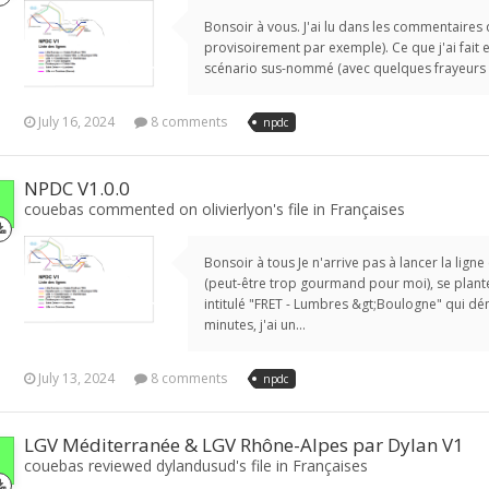
Bonsoir à vous. J'ai lu dans les commentaires 
provisoirement par exemple). Ce que j'ai fait e
scénario sus-nommé (avec quelques frayeurs ca
July 16, 2024
8 comments
npdc
NPDC V1.0.0
couebas commented on olivierlyon's file in
Françaises
Bonsoir à tous Je n'arrive pas à lancer la ligne
(peut-être trop gourmand pour moi), se plante
intitulé "FRET - Lumbres &gt;Boulogne" qui d
minutes, j'ai un...
July 13, 2024
8 comments
npdc
LGV Méditerranée & LGV Rhône-Alpes par Dylan V1
couebas reviewed dylandusud's file in
Françaises