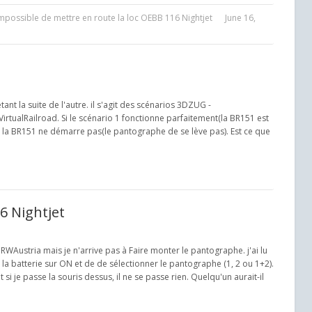
mpossible de mettre en route la loc OEBB 116 Nightjet
June 16,
ant la suite de l'autre. il s'agit des scénarios 3DZUG -
irtualRailroad. Si le scénario 1 fonctionne parfaitement(la BR151 est
el la BR151 ne démarre pas(le pantographe de se lève pas). Est ce que
6 Nightjet
WAustria mais je n'arrive pas à Faire monter le pantographe. j'ai lu
e la batterie sur ON et de de sélectionner le pantographe (1, 2 ou 1+2).
si je passe la souris dessus, il ne se passe rien. Quelqu'un aurait-il