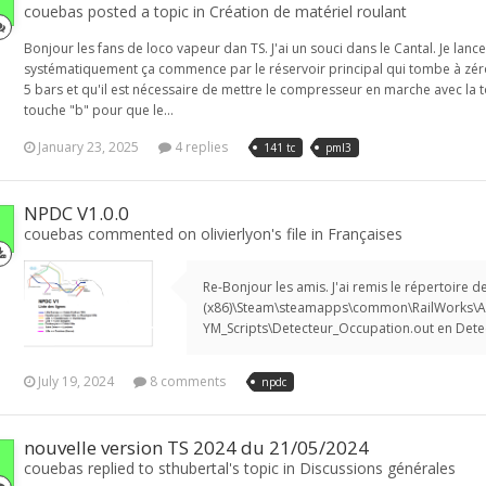
couebas posted a topic in
Création de matériel roulant
Bonjour les fans de loco vapeur dan TS. J'ai un souci dans le Cantal. Je lanc
systématiquement ça commence par le réservoir principal qui tombe à zéro. 
5 bars et qu'il est nécessaire de mettre le compresseur en marche avec la t
touche "b" pour que le...
January 23, 2025
4 replies
141 tc
pml3
NPDC V1.0.0
couebas commented on olivierlyon's file in
Françaises
Re-Bonjour les amis. J'ai remis le répertoire d
(x86)\Steam\steamapps\common\RailWorks\Ass
YM_Scripts\Detecteur_Occupation.out en Detec
July 19, 2024
8 comments
npdc
nouvelle version TS 2024 du 21/05/2024
couebas replied to sthubertal's topic in
Discussions générales