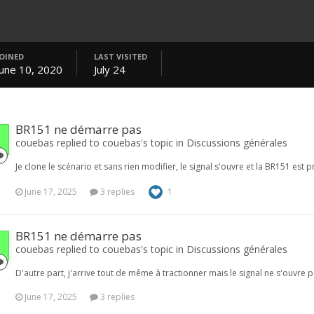
JOINED
LAST VISITED
June 10, 2020
July 24
BR151 ne démarre pas
couebas replied to couebas's topic in
Discussions générales
Je clone le scénario et sans rien modifier, le signal s'ouvre et la BR151 est 
June 17, 2025
3 replies
1
BR151 ne démarre pas
couebas replied to couebas's topic in
Discussions générales
D'autre part, j'arrive tout de même à tractionner mais le signal ne s'ouvre pa
June 17, 2025
3 replies