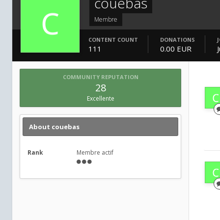
couebas
Membre
CONTENT COUNT
DONATIONS
111
0.00 EUR
COMMUNITY REPUTATION
28
Excellente
About couebas
Rank
Membre actif