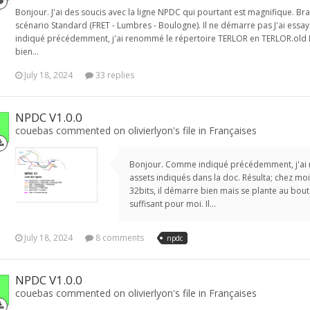
Bonjour. J'ai des soucis avec la ligne NPDC qui pourtant est magnifique. Bra
scénario Standard (FRET - Lumbres - Boulogne). Il ne démarre pas J'ai ess
indiqué précédemment, j'ai renommé le répertoire TERLOR en TERLOR.old 
bien...
July 18, 2024
33 replies
NPDC V1.0.0
couebas commented on olivierlyon's file in
Françaises
Bonjour. Comme indiqué précédemment, j'ai r
assets indiqués dans la doc. Résulta; chez moi
32bits, il démarre bien mais se plante au bou
suffisant pour moi. Il...
July 18, 2024
8 comments
npdc
NPDC V1.0.0
couebas commented on olivierlyon's file in
Françaises