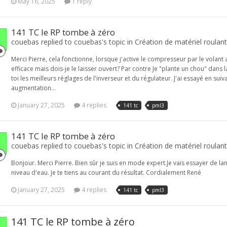
May 16, 2025
1 reply
141 TC le RP tombe à zéro
couebas replied to couebas's topic in
Création de matériel roulant
Merci Pierre, cela fonctionne, lorsque j'active le compresseur par le volant
efficace mais dois-je le laisser ouvert? Par contre Je "plante un chou" d
toi les meilleurs réglages de l'inverseur et du régulateur. J'ai essayé en su
augmentation...
January 27, 2025
4 replies
141 tc
pml3
141 TC le RP tombe à zéro
couebas replied to couebas's topic in
Création de matériel roulant
Bonjour. Merci Pierre. Bien sûr je suis en mode expert.Je vais essayer de 
niveau d'eau. Je te tiens au courant du résultat. Cordialement René
January 27, 2025
4 replies
141 tc
pml3
141 TC le RP tombe à zéro