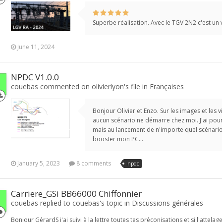
Superbe réalisation. Avec le TGV 2N2 c'est un 
June 11, 2024
NPDC V1.0.0
couebas commented on olivierlyon's file in
Françaises
Bonjour Olivier et Enzo. Sur les images et les
aucun scénario ne démarre chez moi. J'ai pour
mais au lancement de n'importe quel scénario ç
booster mon PC...
January 5, 2023
8 comments
npdc
Carriere_GSi BB66000 Chiffonnier
couebas replied to couebas's topic in
Discussions générales
Bonjour GérardS j'ai suivi à la lettre toutes tes préconisations et si l'att