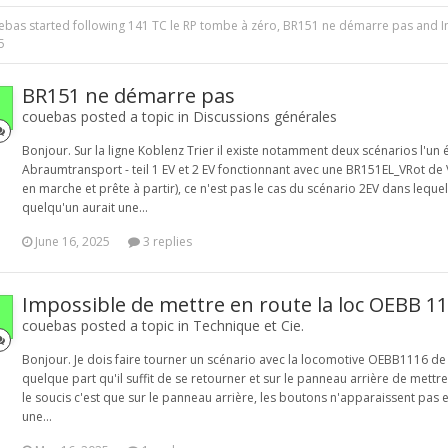
ebas
started following
141 TC le RP tombe à zéro
,
BR151 ne démarre pas
and
I
5
BR151 ne démarre pas
couebas posted a topic in
Discussions générales
Bonjour. Sur la ligne Koblenz Trier il existe notamment deux scénarios l'un ét
Abraumtransport - teil 1 EV et 2 EV fonctionnant avec une BR151EL_VRot de V
en marche et prête à partir), ce n'est pas le cas du scénario 2EV dans lequ
quelqu'un aurait une...
June 16, 2025
3 replies
Impossible de mettre en route la loc OEBB 11
couebas posted a topic in
Technique et Cie.
Bonjour. Je dois faire tourner un scénario avec la locomotive OEBB1116 de R
quelque part qu'il suffit de se retourner et sur le panneau arrière de mettr
le soucis c'est que sur le panneau arrière, les boutons n'apparaissent pas et 
une...