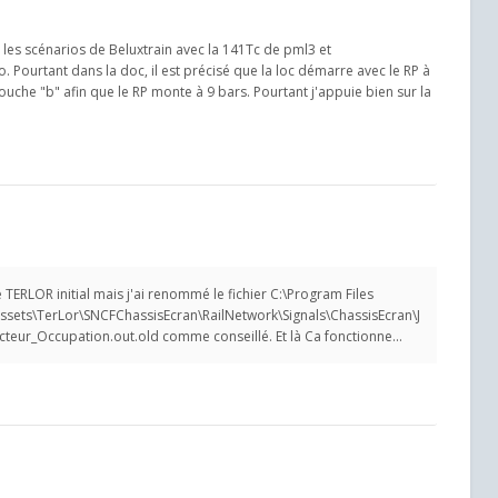
e les scénarios de Beluxtrain avec la 141Tc de pml3 et
Pourtant dans la doc, il est précisé que la loc démarre avec le RP à
ouche "b" afin que le RP monte à 9 bars. Pourtant j'appuie bien sur la
e TERLOR initial mais j'ai renommé le fichier C:\Program Files
ets\TerLor\SNCFChassisEcran\RailNetwork\Signals\ChassisEcran\J
teur_Occupation.out.old comme conseillé. Et là Ca fonctionne...