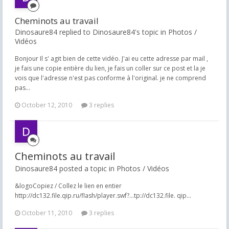
Cheminots au travail
Dinosaure84 replied to Dinosaure84's topic in
Photos /
Vidéos
Bonjour Il s' agit bien de cette vidéo. J'ai eu cette adresse par mail ,
je fais une copie entière du lien, je fais un coller sur ce post et la je
vois que l'adresse n'est pas conforme à l'original. je ne comprend
pas...
October 12, 2010
3 replies
Cheminots au travail
Dinosaure84 posted a topic in
Photos / Vidéos
&logoCopiez / Collez le lien en entier
http://dc132.file.qip.ru/flash/player.swf?...tp://dc132.file. qip...
October 11, 2010
3 replies