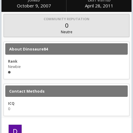
JOINED
LAST VISITED
October 9, 2007
April 28, 2011
COMMUNITY REPUTATION
0
Neutre
About Dinosaure84
Rank
Newbie
Contact Methods
ICQ
0