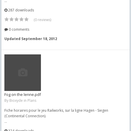
...
287 downloads
(0 reviews)
0 comments
Updated
September 18, 2012
Fog on the lenne.pdf
By
Bioxyde
in
Plans
Fiche horaires pour le jeu Railworks, sur la ligne Hagen - Siegen
(Continental Connection).
...
324 downloads