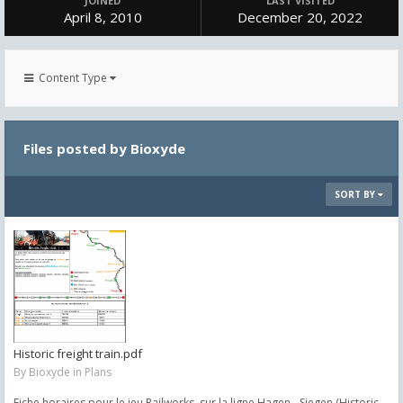
JOINED
LAST VISITED
April 8, 2010
December 20, 2022
Content Type
Files posted by Bioxyde
SORT BY
Historic freight train.pdf
By
Bioxyde
in
Plans
Fiche horaires pour le jeu Railworks, sur la ligne Hagen - Siegen (Historic