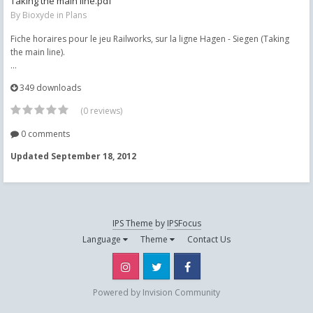
Taking the main line.pdf
By
Bioxyde
in
Plans
Fiche horaires pour le jeu Railworks, sur la ligne Hagen - Siegen (Taking
the main line).
...
349 downloads
(0 reviews)
0 comments
Updated
September 18, 2012
IPS Theme
by
IPSFocus
Language
Theme
Contact Us
Instagram
Twitter
Facebook
Powered by Invision Community