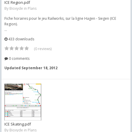
ICE Region.pdf
By
Bioxyde
in
Plans
Fiche horaires pour le jeu Railworks, sur la ligne Hagen - Siegen (ICE
Region).
...
433 downloads
(0 reviews)
0 comments
Updated
September 18, 2012
ICE Skating.pdf
By
Bioxyde
in
Plans