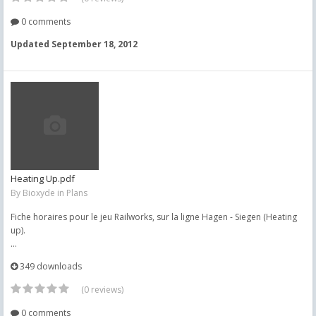
0 comments
Updated
September 18, 2012
Heating Up.pdf
By
Bioxyde
in
Plans
Fiche horaires pour le jeu Railworks, sur la ligne Hagen - Siegen (Heating
up).
...
349 downloads
(0 reviews)
0 comments