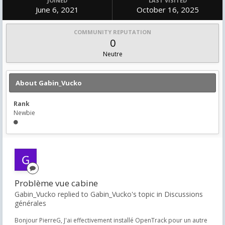
JOINED
LAST VISITED
June 6, 2021
October 16, 2025
COMMUNITY REPUTATION
0
Neutre
About Gabin_Vucko
Rank
Newbie
Problème vue cabine
Gabin_Vucko replied to Gabin_Vucko's topic in
Discussions
générales
Bonjour PierreG, J'ai effectivement installé OpenTrack pour un autre