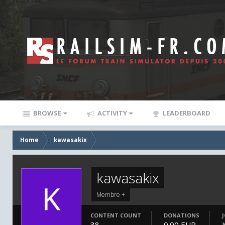
BROWSE
ACTIVITY
LEADERBOARD
Home
kawasakix
kawasakix
Membre +
CONTENT COUNT
DONATIONS
38
0.00 EUR