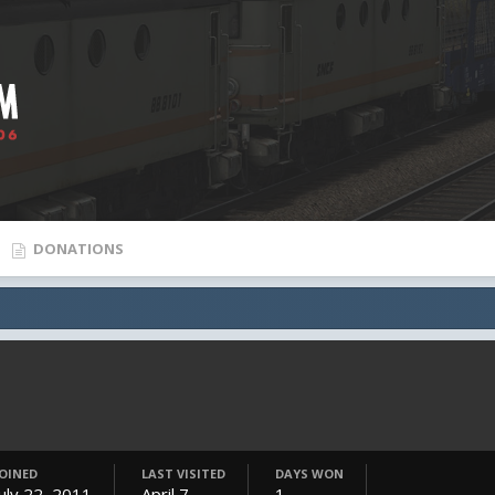
DONATIONS
JOINED
LAST VISITED
DAYS WON
July 22, 2011
April 7
1