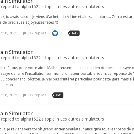
rain Simulator
replied to alpha1622's topic in
Les autres simulateurs
k, tu avais raison. Je viens d'acheter la A-Line et alors... et alors.... Zorro est a
aide précieuse et joyeuses fêtes 🎅
 18, 2025
317 replies
2
Info
rain Simulator
replied to alpha1622's topic in
Les autres simulateurs
rci à tous pour votre aide. Malheureusement, cela n'a rien donné. J'ai essayé d'i
 essayé de faire l'installation sur mon ordinateur portable, idem. La réponse de 
LC concernant Folkston. Je n'ai pas d'intérêt particulier pour cette gare mais si
aite un...
 18, 2025
317 replies
Info
rain Simulator
replied to alpha1622's topic in
Les autres simulateurs
ous, Je reviens vers toi oh grand ancien Simulateur ainsi qu'à tous les "pros de R