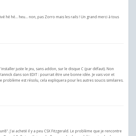
rrivé hé hé... heu... non, pas Zorro mais les rails ! Un grand merci à tous
nstaller juste le jeu, sans addon, sur le disque C (par défaut). Non
Yannick dans son EDIT : pourrait être une bonne idée. Je vais voir et
 le problème est résolu, cela expliquera pour les autres soucis similaires.
un8". J'ai acheté il y a peu CSX Fitzgerald. Le problème que je rencontre