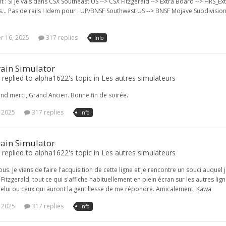
ant : Si je vais dans CSX Southeast US --> CSX Fitzgerald --> Extra Board --> HRS_
... Pas de rails ! Idem pour : UP/BNSF Southwest US --> BNSF Mojave Subdivision
 16, 2025
317 replies
Info
rain Simulator
replied to alpha1622's topic in
Les autres simulateurs
nd merci, Grand Ancien. Bonne fin de soirée.
, 2025
317 replies
Info
rain Simulator
replied to alpha1622's topic in
Les autres simulateurs
us. Je viens de faire l'acquisition de cette ligne et je rencontre un souci auquel j
Fitzgerald, tout ce qui s'affiche habituellement en plein écran sur les autres ligne
lui ou ceux qui auront la gentillesse de me répondre. Amicalement, Kawa
, 2025
317 replies
Info