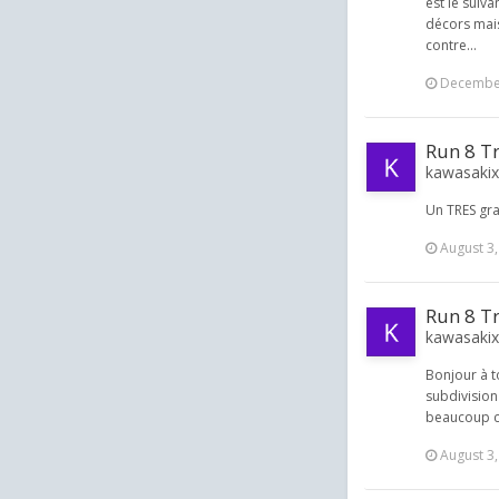
est le suiv
décors mais
contre...
December
Run 8 T
kawasakix 
Un TRES gra
August 3
Run 8 T
kawasakix 
Bonjour à to
subdivision 
beaucoup ce
August 3