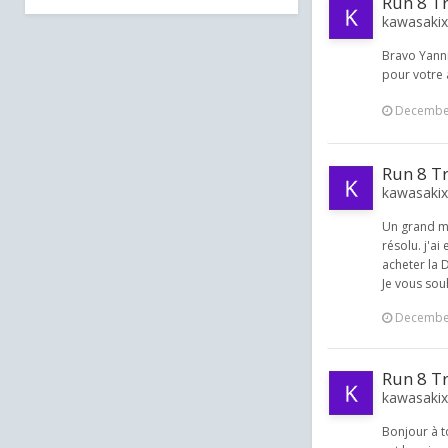
Run 8 T
kawasakix 
Bravo Yannic
pour votre 
December
Run 8 T
kawasakix 
Un grand me
résolu. j'ai
acheter la D
Je vous souh
December
Run 8 T
kawasakix 
Bonjour à t