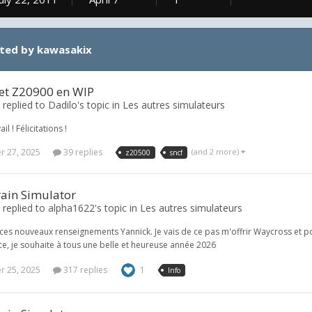
sted by kawasakix
et Z20900 en WIP
replied to Dadilo's topic in
Les autres simulateurs
l ! Félicitations !
 27, 2025
39 replies
(and 2 more)
z20500
sncf
rain Simulator
replied to alpha1622's topic in
Les autres simulateurs
ces nouveaux renseignements Yannick. Je vais de ce pas m'offrir Waycross et p
e, je souhaite à tous une belle et heureuse année 2026
 25, 2025
317 replies
1
Info