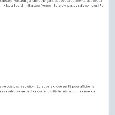
ExtraBoard_Folkston, J'ai une belle gare, des beaux bâtiments, des beaux
 --> Extra Board --> Barstow-Yermo - Barstow, pas de rails non plus ! Par
e ne vois pas la solution : Lorsque je clique sur F3 pour afficher la
s se retrouve en petit ce qui rend difficile l'utilisation. Je remercie