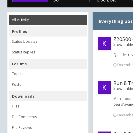
All Activity
Everything po
Profiles
Z20500 
Status Updates
kawasakix 
Status Replies
Que de travai
Forums
December
Topics
Run 8 T
Posts
kawasakix 
Downloads
Merci pour 
peu d'avanc
Files
December
File Comments
File Reviews