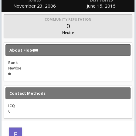
JOINED
LAST VISITED
November 23, 2006
June 15, 2015
COMMUNITY REPUTATION
0
Neutre
About Flo6400
Rank
Newbie
Contact Methods
ICQ
0