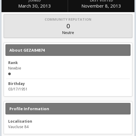
JOINED
LAST VISITED
March 30, 2013
November 8, 2013
COMMUNITY REPUTATION
0
Neutre
About GEZA84874
Rank
Newbie
Birthday
03/17/1951
Profile Information
Localisation
Vaucluse 84